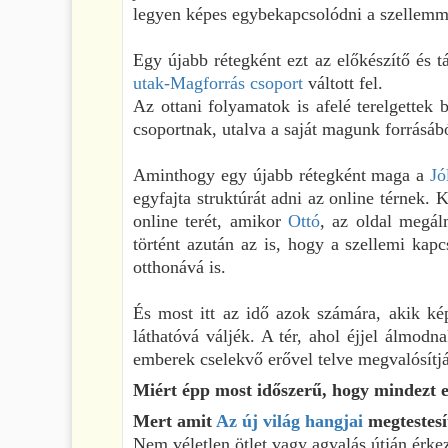
legyen képes egybekapcsolódni a szellemme
Egy újabb rétegként ezt az előkészítő és
utak-Magforrás csoport
váltott fel.
Az ottani folyamatok is afelé terelgettek 
csoportnak, utalva a saját magunk forrásábó
Aminthogy egy újabb rétegként maga a
Jó
egyfajta struktúrát adni az online térnek.
online terét, amikor
Ottó
, az oldal megál
történt azután az is, hogy a szellemi kapc
otthonává is.
És most itt az idő azok számára, akik ké
láthatóvá váljék. A tér, ahol éjjel álmodn
emberek cselekvő erővel telve megvalósítjá
Miért épp most időszerű, hogy mindezt 
Mert amit
Az új világ hangjai
megtestesí
Nem véletlen ötlet vagy agyalás útján érk