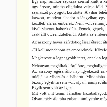
Egy nap, amikor szokása szerint kiült a ke
úgy érezte, mintha elindulna vele a föld.
szanaszét potyogott körülötte. A vihar fehé
látszott, mindent elsodor a lángvihar, egy
kezdtek alá az emberek. Nem volt semmijü
kívül viszont háború dúlt. Fémek, gépek, 
csak állt ott rendületlenül. Alatta az embe
Az asszony heves szívdobogással ébredt ál
-El kell mondanom az embereknek. Közeleg 
Megkereste a legnagyobb teret, annak a legm
Néhányan megálltak körülötte, meghallgatt
Az asszony egész álló nap igyekezett az 
túléljék a vihart és a háborút. Mindhiába
bizony egyik fa sem volt olyan, amilyet ál
Egyik sem volt az igazi.
Mit volt mit tenni, fáradtan hazaballagot
Olyan mély álomba zuhant, amilyenbe még 