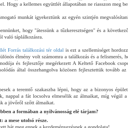
l. Hogy a kellemes együttlét állapotában ne riasszon meg be
 támogató munkát igyekeztünk az egyén szintjén megvalósíta
bennünket, hogy "átessünk a tűzkeresztségen" és a következő
l való táplálkozásra.
llét Forrás találkozási tér oldal
is ezt a szellemiséget hordoz
 Különös élmény volt számomra a találkozás és a felismerés, 
modója és fejlesztője megérkezett A Keltető Facebook csopo
solódás által összehangolva közösen fejlesztettük tovább az 
pesek a teremtő szakaszba lépni, hogy az a bizonyos épület 
ak, nappal a fát locsolva elmesélik az álmaikat, míg végül 
k a jövőről szőtt álmaikat.
ebben a formában a nyilvánosság elé tárjam?
t: a mese utolsó része.
ezett hát meg ennek a kezdeményezésnek a gondolata!