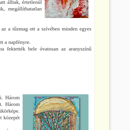
t álltak, értetlenül
k, megállíthatatlan
, az a tűzmag ott a szívében minden egyes
tt a napfényre.
ba fektették bele óvatosan az aranyszínű
ni. Három
át. Három
tükörképe.
t közepét