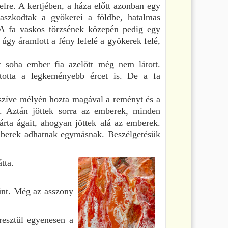
elre. A kertjében, a háza előtt azonban egy
aszkodtak a gyökerei a földbe, hatalmas
 A fa vaskos törzsének közepén pedig egy
 úgy áramlott a fény lefelé a gyökerek felé,
t soha ember fia azelőtt még nem látott.
totta a legkeményebb ércet is. De a fa
szíve mélyén hozta magával a reményt és a
. Aztán jöttek sorra az emberek, minden
árta ágait, ahogyan jöttek alá az emberek.
emberek adhatnak egymásnak. Beszélgetésük
tta.
tűnt. Még az asszony
resztül egyenesen a