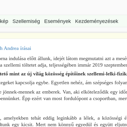
rkép
Szellemiség
Események
Kezdeményezések
h Andrea írásai
rna indulása előtt állunk, idejét látom megmutatni azt a mesé
 szellemi töltetet adja, teljességében immár 2019 szeptembe
ető mint az új világ közösség építőinek szellemi-lelki-fizi
tegeket kapcsolja egybe. Egyetlen nehéz, ám szépséges folya
e jönnek-mennek az emberek. Van, aki elköteleződik egy időre
bennünket. Épp ezért van most fordulópont a csoportban, mert 
k, amelyekben tehát eddig leginkább a lélek, a közösségi 
áradtunk egy kicsit. Mert nem könnyű egyedül és együtt elj