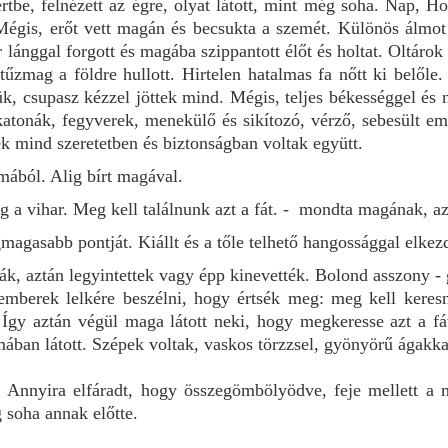
rtbe, felnézett az égre, olyat látott, mint még soha. Nap, Ho
 Mégis, erőt vett magán és becsukta a szemét. Különös álmot
r lánggal forgott és magába szippantott élőt és holtat. Oltáro
 tűzmag a földre hullott. Hirtelen hatalmas fa nőtt ki belőle.
k, csupasz kézzel jöttek mind. Mégis, teljes békességgel és
katonák, fegyverek, menekülő és sikítozó, vérző, sebesült e
rek mind szeretetben és biztonságban voltak együtt.
mából. Alig bírt magával.
a vihar. Meg kell találnunk azt a fát. - mondta magának, azz
agasabb pontját. Kiállt és a tőle telhető hangossággal elkezd
ák, aztán legyintettek vagy épp kinevették. Bolond asszony -
emberek lelkére beszélni, hogy értsék meg: meg kell keres
. Így aztán végül maga látott neki, hogy megkeresse azt a f
mában látott. Szépek voltak, vaskos törzzsel, gyönyörű ágakka
t. Annyira elfáradt, hogy összegömbölyödve, feje mellett a m
soha annak előtte.