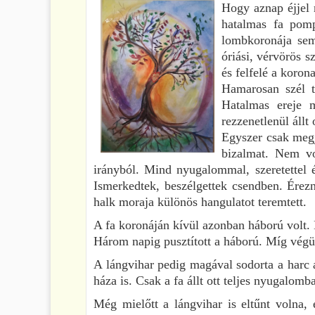
Hogy aznap éjjel 
hatalmas fa pomp
lombkoronája sem
óriási, vérvörös s
és felfelé a korona
Hamarosan szél t
Hatalmas ereje m
rezzenetlenül állt 
Egyszer csak megj
bizalmat. Nem vo
irányból. Mind nyugalommal, szeretettel é
Ismerkedtek, beszélgettek csendben. Érez
halk moraja különös hangulatot teremtett.
A fa koronáján kívül azonban háború volt. 
Három napig pusztított a háború. Míg vég
A lángvihar pedig magával sodorta a harc á
háza is. Csak a fa állt ott teljes nyugalomb
Még mielőtt a lángvihar is eltűnt volna,