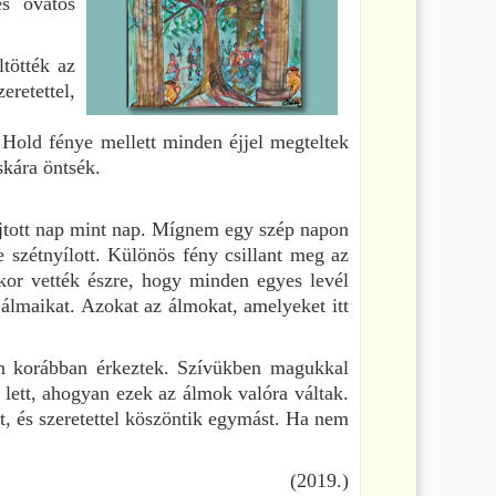
és óvatos
tötték az
eretettel,
 Hold fénye mellett minden éjjel megteltek
skára öntsék.
jtott nap mint nap.
Mígnem egy szép napon
e szétnyílott. Különös fény csillant meg az
kor vették észre, hogy minden egyes levél
 álmaikat. Azokat az álmokat, amelyeket itt
an korábban érkeztek. Szívükben magukkal
 lett, ahogyan ezek az álmok valóra váltak.
t, és szeretettel köszöntik egymást. Ha nem
(2019.)