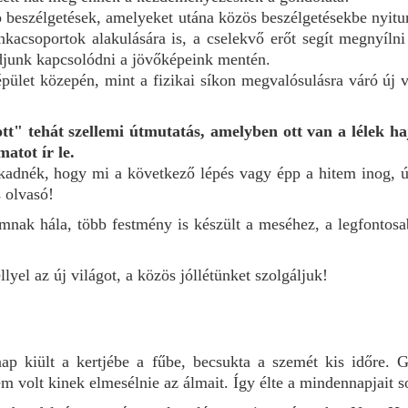
beszélgetések, amelyeket utána közös beszélgetésekbe nyitun
nkacsoportok alakulására is, a cselekvő erőt segít megnyíln
djunk kapcsolódni a jövőképeink mentén.
épület közepén, mint a fizikai síkon megvalósulásra váró új
" tehát szellemi útmutatás, amelyben ott van a lélek haj
matot ír le.
akadnék, hogy mi a következő lépés vagy épp a hitem inog,
s olvasó!
mnak hála, több festmény is készült a meséhez, a legfontos
el az új világot, a közös jóllétünket szolgáljuk!
ap kiült a kertjébe a fűbe, becsukta a szemét kis időre. G
nem volt kinek elmesélnie az álmait. Így élte a mindennapjait