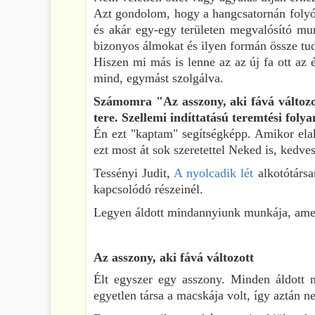
Azt gondolom, hogy a hangcsatornán folyó 
és akár egy-egy területen megvalósító mu
bizonyos álmokat és ilyen formán össze tu
Hiszen mi más is lenne az az új fa ott az 
mind, egymást szolgálva.
Számomra "Az asszony, aki fává változott
tere. Szellemi indíttatású teremtési folya
Én ezt "kaptam" segítségképp. Amikor el
ezt most át sok szeretettel Neked is, kedve
Tessényi Judit,
A nyolcadik lét
alkotótársa
kapcsolódó részeinél.
Legyen áldott mindannyiunk munkája, amelly
Az asszony, aki fává változott
Élt egyszer egy asszony. Minden áldott n
egyetlen társa a macskája volt, így aztán 