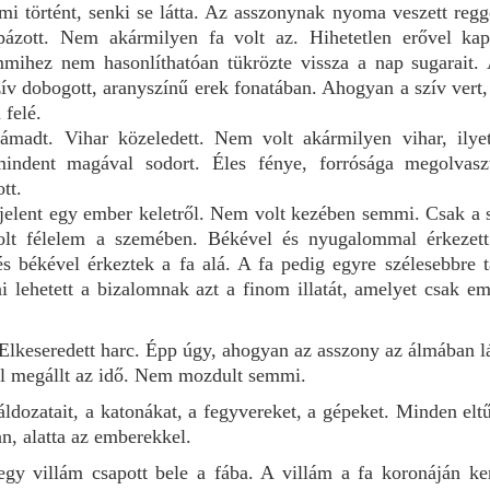
mi történt, senki se látta. Az asszonynak nyoma veszett regg
ázott. Nem akármilyen fa volt az. Hihetetlen erővel kap
mihez nem hasonlíthatóan tükrözte vissza a nap sugarait.
zív dobogott, aranyszínű erek fonatában. Ahogyan a szív vert,
 felé.
ámadt. Vihar közeledett. Nem volt akármilyen vihar, ilye
indent magával sodort. Éles fénye, forrósága megolvasz
ott.
elent egy ember keletről. Nem volt kezében semmi. Csak a 
lt félelem a szemében. Békével és nyugalommal érkezett
s békével érkeztek a fa alá. A fa pedig egyre szélesebbre t
ni lehetett a bizalomnak azt a finom illatát, amelyet csak 
Elkeseredett harc. Épp úgy, ahogyan az asszony az álmában lá
ül megállt az idő. Nem mozdult semmi.
ldozatait, a katonákat, a fegyvereket, a gépeket. Minden el
an, alatta az emberekkel.
 egy villám csapott bele a fába. A villám a fa koronáján ke