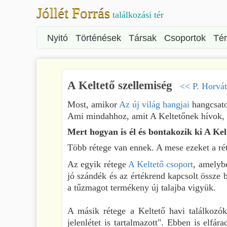
Jóllét Forrás
találkozási tér
Nyitó
Történések
Társak
Csoportok
Té
A Keltető szellemiség
<< P. Horvát
Most, amikor
Az új világ hangjai
hangcsato
Ami mindahhoz, amit A Keltetőnek hívok, a
Mert hogyan is él és bontakozik ki A Kelt
Több rétege van ennek. A mese ezeket a ré
Az egyik rétege
A Keltető csoport
, amelyb
jó szándék és az értékrend kapcsolt össze 
a tűzmagot termékeny új talajba vigyük.
A másik rétege a Keltető havi találkozó
jelenlétet is tartalmazott". Ebben is elf