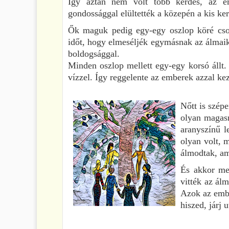
Így aztán nem volt több kérdés, az em
gondossággal elültették a közepén a kis ker
Ők maguk pedig egy-egy oszlop köré csopo
időt, hogy elmeséljék egymásnak az álmaika
boldogsággal.
Minden oszlop mellett egy-egy korsó állt.
vízzel. Így reggelente az emberek azzal ke
Nőtt is szép
olyan magasr
aranyszínű l
olyan volt, 
álmodtak, am
És akkor me
vitték az ál
Azok az embe
hiszed, járj 