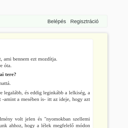
Belépés
Regisztráció
t, ami bennem ezt mozdítja.
re óta.
kai tere?
mattá.
 legalább, és eddig leginkább a lelkiség, a
-amint a mesében is- itt az ideje, hogy azt
élmény volt jelen és "nyomokban szellemi
utnunk ahhoz, hogy a lélek megfelelő módon