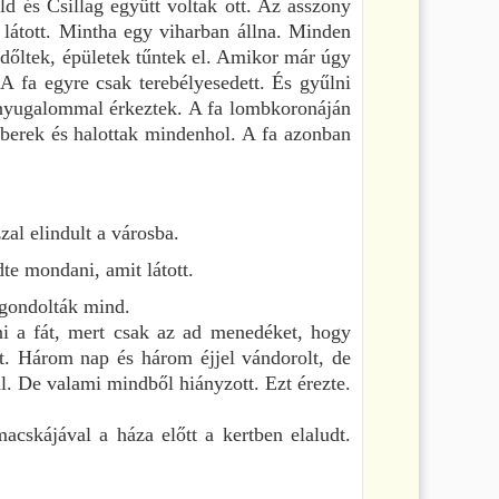
ld és Csillag együtt voltak ott. Az asszony
 látott. Mintha egy viharban állna. Minden
k dőltek, épületek tűntek el. Amikor már úgy
 A fa egyre csak terebélyesedett. És gyűlni
 nyugalommal érkeztek. A fa lombkoronáján
mberek és halottak mindenhol. A fa azonban
al elindult a városba.
te mondani, amit látott.
 gondolták mind.
ni a fát, mert csak az ad menedéket, hogy
át. Három nap és három éjjel vándorolt, de
l. De valami mindből hiányzott. Ezt érezte.
acskájával a háza előtt a kertben elaludt.