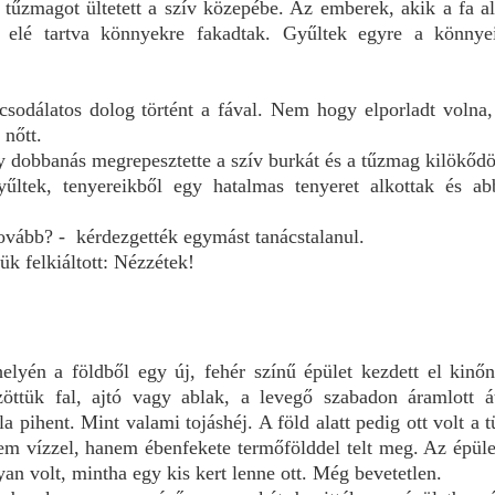
tűzmagot ültetett a szív közepébe. Az emberek, akik a fa alat
k elé tartva könnyekre fakadtak. Gyűltek egyre a könnyei
sodálatos dolog történt a fával. Nem hogy elporladt volna
 nőtt.
 dobbanás megrepesztette a szív burkát és a tűzmag kilökődö
ltek, tenyereikből egy hatalmas tenyeret alkottak és ab
ovább? - kérdezgették egymást tanácstalanul.
k felkiáltott: Nézzétek!
elyén a földből egy új, fehér színű épület kezdett el kinő
öttük fal, ajtó vagy ablak, a levegő szabadon áramlott 
 pihent. Mint valami tojáshéj. A föld alatt pedig ott volt a 
 vízzel, hanem ébenfekete termőfölddel telt meg. Az épüle
an volt, mintha egy kis kert lenne ott. Még bevetetlen.