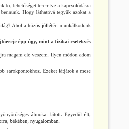
k ki, lehetőséget teremtve a kapcsolódásra
i bennünk. Hogy láthatóvá tegyük azokat a
 világ? Ahol a közös jóllétért munkálkodunk
tóereje épp úgy, mint a fizikai cselekvés
 újra magam elé veszem. Ilyen módon adom
abb sarokpontokhoz. Ezeket látjátok a mese
yönyörűséges álmokat látott. Egyedül élt,
 sorra, békében, nyugalomban.