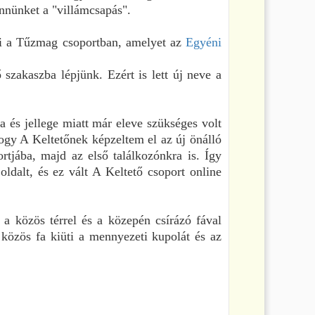
nnünket a "villámcsapás".
ni a Tűzmag csoportban, amelyet az
Egyéni
 szakaszba lépjünk. Ezért is lett új neve a
za és jellege miatt már eleve szükséges volt
hogy A Keltetőnek képzeltem el az új önálló
rtjába, majd az első találkozónkra is. Így
oldalt, és ez vált A Keltető csoport online
a közös térrel és a közepén csírázó fával
a közös fa kiüti a mennyezeti kupolát és az