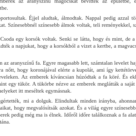
berek az aranyszínű magocskát bevitték az épületbe, 
tbe.
rtosultak. Éjjel aludtak, álmodtak. Nappal pedig azzal töl
t. Színesebbnél színesebb álmok voltak, teli reményekkel, sz
 Csoda egy korsók voltak. Senki se látta, hogy és mint, de a
zdték a napjukat, hogy a korsókból a vizet a kertbe, a magvac
en az aranyszínű fa. Egyre magasabb lett, számtalan levelet ha
a nőtt, hogy koronájával elérte a kupolát, ami így kettétörv
eveleken. Az emberek kíváncsian húzódtak a fa köré. És ek
mint egy tükör. A tükörbe nézve az emberek meglátták a saját
elyeket itt meséltek egymásnak.
gértették, mi a dolguk. Elindultak minden irányba, ahonn
maikat, hogy megvalósítsák azokat. És a világ egyre színesebb
rek pedig még ma is élnek. Időről időre találkoznak a fa alat
utána.