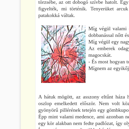
törzsébe, az ott dobogó szívbe hatolt. Egy 
figyelték, mi történik. Tenyerüket arcu
patakokká váltak.
Míg végül valami c
dobbanással nőtt és
Míg végül egy nagy
Az emberek odagyű
magocskát.
- És most hogyan t
Mígnem az egyikőjü
A hátuk mögött, az asszony eltűnt háza h
oszlop emelkedett először. Nem volt köz
gyönyörű pillérének tetején egy gömbkupola
Épp mint valami medence, ami azonban nem
egy kör alakban nem fedte padlózat, így oly