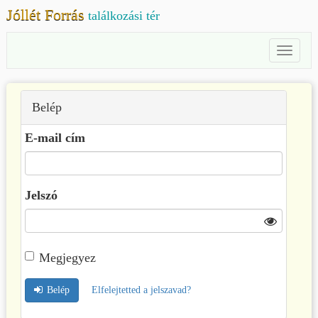
Jóllét Forrás
találkozási tér
Toggl
Naviga
Belép
E-mail cím
Jelszó
Megjegyez
Belép
Elfelejtetted a jelszavad?