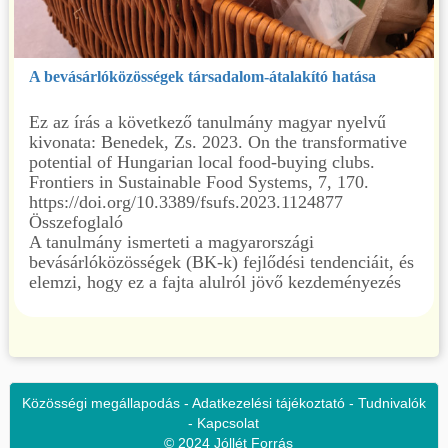
A bevásárlóközösségek társadalom-átalakító hatása
Ez az írás a következő tanulmány magyar nyelvű
kivonata: Benedek, Zs. 2023. On the transformative
potential of Hungarian local food-buying clubs.
Frontiers in Sustainable Food Systems, 7, 170.
https://doi.org/10.3389/fsufs.2023.1124877
Összefoglaló
A tanulmány ismerteti a magyarországi
bevásárlóközösségek (BK-k) fejlődési tendenciáit, és
elemzi, hogy ez a fajta alulról jövő kezdeményezés
hogyan járulhat hozzá a fenntarthatósági átmenethez.
A BK-k olyan fogyasztói szervezetek, amelyek célja,
hogy összekapcsolják a helyi élelmiszertermelőket a
fogyasztókkal. A tanulmány kitér arra is, hogy a
magyarországi megvalósítás miben különbözik a
szakirodalomban leírt más kezdeményezésektől. Az
Közösségi megállapodás
-
Adatkezelési tájékoztató
-
Tudnivalók
em
-
Kapcsolat
© 2024 Jóllét Forrás