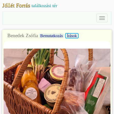
Jóllét Forrás
találkozási tér
Toggl
Naviga
Benedek Zsófia
Bemutatkozás
Írások