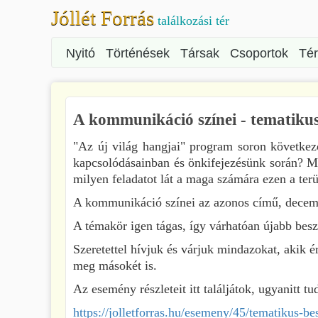
Jóllét Forrás
találkozási tér
Nyitó
Történések
Társak
Csoportok
Té
A kommunikáció színei - tematikus
"Az új világ hangjai" program soron követke
kapcsolódásainban és önkifejezésünk során? Mi
milyen feladatot lát a maga számára ezen a terü
A kommunikáció színei az azonos című, decembe
A témakör igen tágas, így várhatóan újabb besz
Szeretettel hívjuk és várjuk mindazokat, akik 
meg másokét is.
Az esemény részleteit itt találjátok, ugyanitt tu
https://jolletforras.hu/esemeny/45/tematikus-b