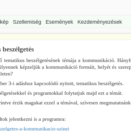
rkép
Szellemiség
Események
Kezdeményezések
 beszélgetés
ző tematikus beszélgetésének témája a kommunikáció. Hányfé
lyennek képzeljük a kommunikáció formáit, helyét és szerep
leten?
r 3-i adáshoz kapcsolódó nyitott, tematikus beszélgetés.
élgetésekkel és programokkal folytatjuk majd ezt a témát.
érintve érzik magukat ezzel a témával, szívesen megmutatnánk 
dtok jelentkezni is a programra:
eszelgetes-a-kommunikacio-szinei