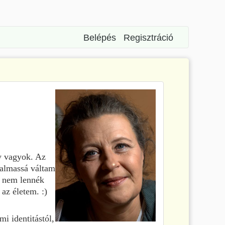
Belépés
Regisztráció
y vagyok. Az
kalmassá váltam
a nem lennék
az életem. :)
i identitástól,