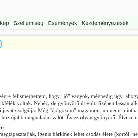
rkép
Szellemiség
Események
Kezdeményezések
végre felismerhettem, hogy "jó" vagyok, mégpedig úgy, ahog
kfélék voltak. Nehéz, de gyönyörű út volt. Szépen lassan al
nki javát szolgálja. Még "dolgozom" magamon, no nem, minth
ig hoz újabb meghaladni valót. És ez olyan gyönyörű. Élvezem 
n:
egtapasztalják, igenis bárkinek lehet csodás élete (kortól, nem