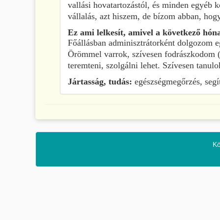
vallási hovatartozástól, és minden egyéb 
vállalás, azt hiszem, de bízom abban, hog
Ez ami lelkesít, amivel a következő hón
Főállásban adminisztrátorként dolgozom e
Örömmel varrok, szívesen fodrászkodom (ez
teremteni, szolgálni lehet. Szívesen tanulo
Jártasság, tudás:
egészségmegőrzés, segít
Kö