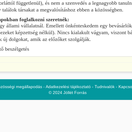
korláttól függetlenül), és nem a szenvedés a legnagyobb tanu
y találok társakat a megvalósításhoz ebben a közösségben.
apokban foglalkozni szeretnék:
gy állami vállalatnál. Emellett önkénteskedem egy bevásárló
eket képzettség nélkül). Nincs kialakult vágyam, viszont bá
k új dolgokat, amik az előzőket szolgálják.
ő beszélgetés
zösségi megállapodás
-
Adatkezelési tájékoztató
-
Tudnivalók
-
Kapcso
© 2024 Jóllét Forrás