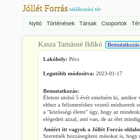
Jóllét Forrás
találkozási tér
Nyitó
Történések
Társak
Csoportok
Té
Kasza Tamásné Ildikó
Bemutatkozás
Lakóhely:
Pécs
Legutóbb módosítva:
2023-01-17
Bemutatkozás:
Életem utolsó 5 évét emelném ki, amikor 
ehhez a felismeréshez vezető módszerek so
a "közösségi életre" úgy, hogy az minde
elégedett azzal, ami van, de az élet mind
Amiért itt vagyok a Jóllét Forrás oldalo
Szeretnék hozzásegíteni másokat is, hogy m