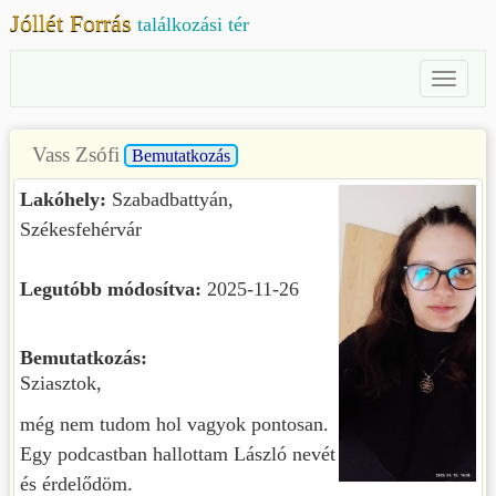
Jóllét Forrás
találkozási tér
Toggl
Naviga
Vass Zsófi
Bemutatkozás
Lakóhely:
Szabadbattyán,
Székesfehérvár
Legutóbb módosítva:
2025-11-26
Bemutatkozás:
Sziasztok,
még nem tudom hol vagyok pontosan.
Egy podcastban hallottam László nevét
és érdelődöm.