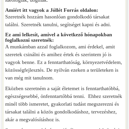
ideológiák, dogmák.
Amiért itt vagyok a Jóllét Forrás oldalon:
Szeretnék hozzám hasonlóan gondolkodó társakat
találni. Szeretnék tanulni, segítséget kapni és adni.
Ez ami lelkesít, amivel a következő hónapokban
foglalkozni szeretnék:
A munkámban azzal foglalkozom, ami érdekel, amit
szeretek csinálni és amihez értek és szerintem jó is
vagyok benne. Ez a fenntarthatóság, környezetvédelem,
közösségfejlesztés. De nyilván ezeken a területeken is
van még mit tanulnom.
Eközben szeretném a saját életemet is fenntarthatóbbá,
egészségesebbé, önfenntartóbbá tenni. Ehhez szeretnék
minél több ismeretet, gyakorlati tudást megszerezni és
társakat találni a közös gondolkodáshoz, tervezéshez,
akár a megvalósításhoz is.