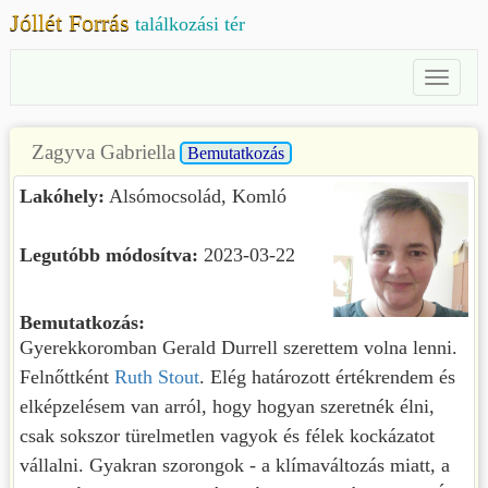
Jóllét Forrás
találkozási tér
Toggl
Naviga
Zagyva Gabriella
Bemutatkozás
Lakóhely:
Alsómocsolád, Komló
Legutóbb módosítva:
2023-03-22
Bemutatkozás:
Gyerekkoromban Gerald Durrell szerettem volna lenni.
Felnőttként
Ruth Stout
. Elég határozott értékrendem és
elképzelésem van arról, hogy hogyan szeretnék élni,
csak sokszor türelmetlen vagyok és félek kockázatot
vállalni. Gyakran szorongok - a klímaváltozás miatt, a